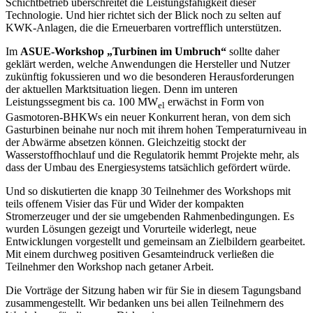
Schichtbetrieb überschreitet die Leistungsfähigkeit dieser
Technologie. Und hier richtet sich der Blick noch zu selten auf
KWK-Anlagen, die die Erneuerbaren vortrefflich unterstützen.
Im
ASUE-Workshop „Turbinen im Umbruch“
sollte daher
geklärt werden, welche Anwendungen die Hersteller und Nutzer
zukünftig fokussieren und wo die besonderen Herausforderungen
der aktuellen Marktsituation liegen. Denn im unteren
Leistungssegment bis ca. 100 MW
erwächst in Form von
el
Gasmotoren-BHKWs ein neuer Konkurrent heran, von dem sich
Gasturbinen beinahe nur noch mit ihrem hohen Temperaturniveau in
der Abwärme absetzen können. Gleichzeitig stockt der
Wasserstoffhochlauf und die Regulatorik hemmt Projekte mehr, als
dass der Umbau des Energiesystems tatsächlich gefördert würde.
Und so diskutierten die knapp 30 Teilnehmer des Workshops mit
teils offenem Visier das Für und Wider der kompakten
Stromerzeuger und der sie umgebenden Rahmenbedingungen. Es
wurden Lösungen gezeigt und Vorurteile widerlegt, neue
Entwicklungen vorgestellt und gemeinsam an Zielbildern gearbeitet.
Mit einem durchweg positiven Gesamteindruck verließen die
Teilnehmer den Workshop nach getaner Arbeit.
Die Vorträge der Sitzung haben wir für Sie in diesem Tagungsband
zusammengestellt. Wir bedanken uns bei allen Teilnehmern des