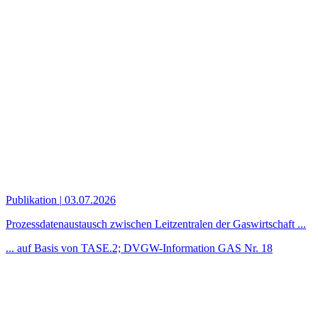
Publikation
|
03.07.2026
Prozessdatenaustausch zwischen Leitzentralen der Gaswirtschaft ...
... auf Basis von TASE.2; DVGW-Information GAS Nr. 18